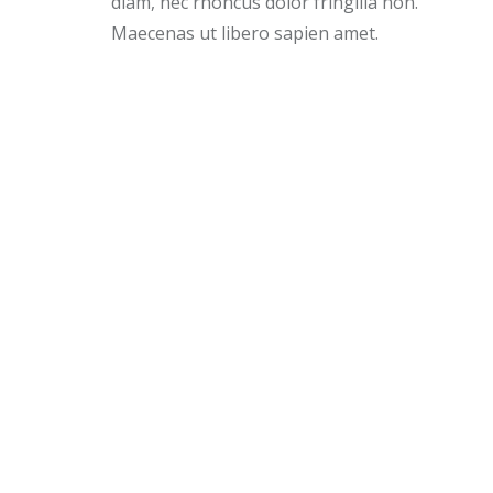
diam, nec rhoncus dolor fringilla non.
Maecenas ut libero sapien amet.